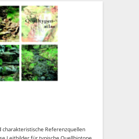
d charakteristische Referenzquellen
e Leitbilder für typische Quellbiotope