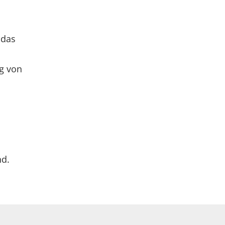
 das
g von
nd.