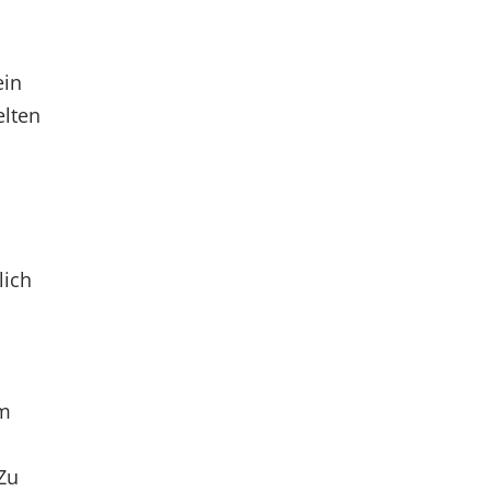
ein
elten
lich
em
Zu