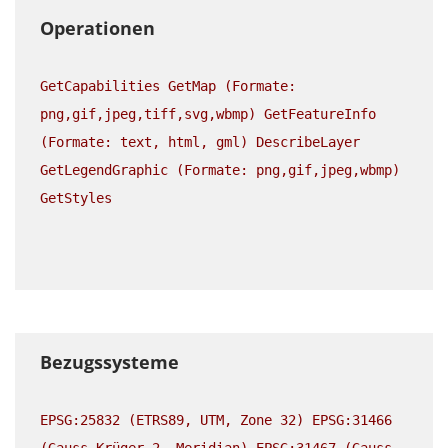
Operationen
GetCapabilities GetMap (Formate:
png,gif,jpeg,tiff,svg,wbmp) GetFeatureInfo
(Formate: text, html, gml) DescribeLayer
GetLegendGraphic (Formate: png,gif,jpeg,wbmp)
GetStyles
Bezugssysteme
EPSG:25832 (ETRS89, UTM, Zone 32) EPSG:31466
(Gauss-Krüger 2. Meridian) EPSG:31467 (Gauss-